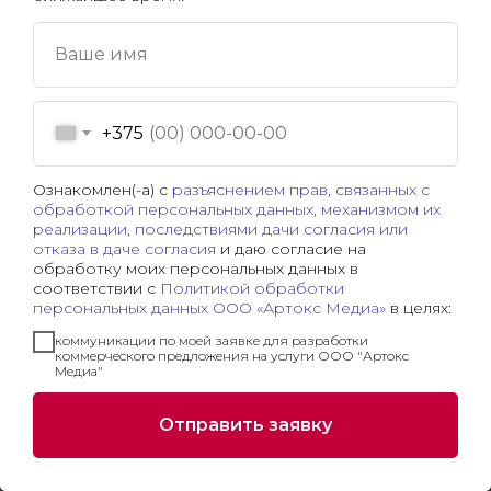
Ваше имя
Персональные настройки cookie-файлов
Обработка персональных данных
+375
Публичный договор
Сайт использует файлы cookie для
Ознакомлен(-а) с
разъяснением прав, связанных с
обработкой персональных данных, механизмом их
обеспечения удобства пользователей
реализации, последствиями дачи согласия или
сайта, его улучшения и правильного
отказа в даче согласия
и даю согласие на
обработку моих персональных данных в
Наши контакты
функционирования.
соответствии с
Политикой обработки
персональных данных ООО «Артокс Медиа»
в целях:
Принять
коммуникации по моей заявке для разработки
коммерческого предложения на услуги ООО "Артокс
Медиа"
Отклонить
Отправить заявку
Настроить