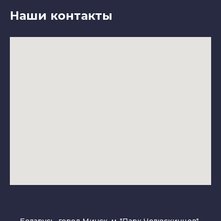
Наши контакты
Беларусь, город Минск, м. "Парк Челюскинцев",