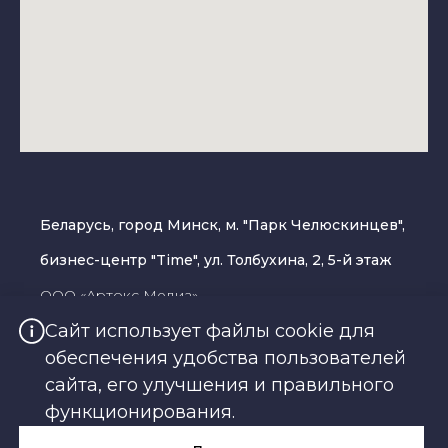
Беларусь, город Минск, м. "Парк Челюскинцев",
бизнес-центр "Time", ул. Толбухина, 2, 5-й этаж
ООО «Артокс Медиа»
Сайт использует файлы cookie для
УНП 191445164
обеспечения удобства пользователей
сайта, его улучшения и правильного
+375 (17) 388-72-73
функционирования.
pay@amdg.by