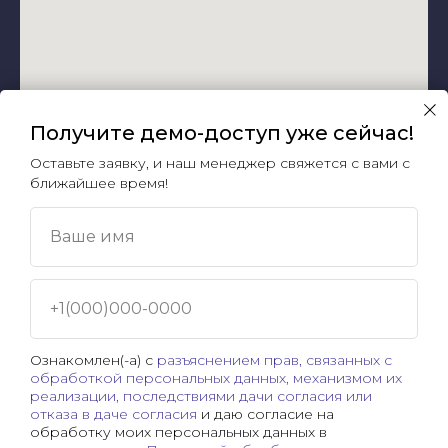
Получите демо-доступ уже сейчас!
Оставьте заявку, и наш менеджер свяжется с вами с
ближайшее время!
Ваше имя
Беларусь, город Минск, м. "Парк Челюскинцев",
бизнес-центр "Time", ул. Толбухина, 2, 5-й этаж
+1(000)000-0000
ООО «Артокс Медиа»
Сайт использует файлы cookie для
УНП 191445164
Ознакомлен(-а) с
разъяснением прав, связанных с
обработкой персональных данных, механизмом их
обеспечения удобства пользователей
реализации, последствиями дачи согласия или
сайта, его улучшения и правильного
отказа в даче согласия
и даю согласие на
+375 (17) 388-72-73
обработку моих персональных данных в
функционирования.