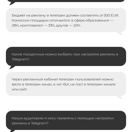
Бюджет на рекламу в телеграм должен составлять от 500 EUR.
Комиссии площадки отличаются: в сфере образования —
28%, криптовалют — 33%, другое — 20%.
Какие посадочные можно выбрать при настройке рекламы в
Telegram?
Через рекламный кабинет телеграм пользователей можно
вести в телеграм-канал, в чат-бот, на пост в телеграм-канале
или сайт.
Какую аудиторию я могу привлечь с помощью настройки
рекламы в Telegram?