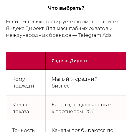
Что выбрать?
Если вы только тестируете формат, начните с
Яндекс.Директ. Для масштабных охватов и
международных брендов — Telegram Ads.
Яндекс Директ
Te
Кому
Малый и средний
К
подходит
бизнес
Места
Каналы, подключенные
Ка
показа
к партнерам РСЯ
п
Точность
Каналы подбираются по
Сп